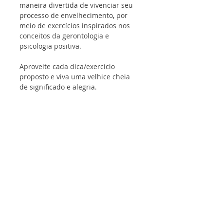
maneira divertida de vivenciar seu 
processo de envelhecimento, por 
meio de exercícios inspirados nos 
conceitos da gerontologia e 
psicologia positiva.
Aproveite cada dica/exercício 
proposto e viva uma velhice cheia 
de significado e alegria.
SERGILENE LIMA PSICOTERAPEUTA POSITIVA
CPF
23018224353
ENDEREÇO: Av. Prudente de Morais, 744 -
Sala 1103 - Tirol, Natal - RN,
59082-120
E-MAIL:
sergilenelima.sl@gmail.com
FONE:
(84) 99609-6533
Envios e Devoluções