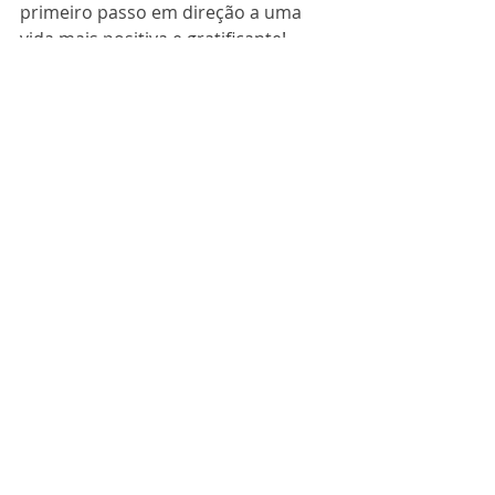
primeiro passo em direção a uma 
vida mais positiva e gratificante!
Posts recentes
Ver tudo